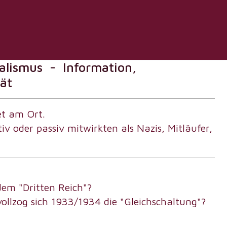
chtswerkstatt Bräunlingen
ialismus - Information,
ät
et am Ort.
v oder passiv mitwirkten als Nazis, Mitläufer,
dem "Dritten Reich"?
lzog sich 1933/1934 die "Gleichschaltung"?