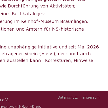
wie Durchführung von Aktivitäten;
 eines Buchkataloges;
nnerung im Kelnhof-Museum Bräunlingen;
utionen und Ämtern für NS-historische
eine unabhängige Initiative und seit Mai 2026
etragener Verein (= e.V.), der somit auch
n ausstellen kann . Korrekturen, Hinweise
Datenschutz
Impressum
 e.V.
chwarzwald-Baar-Kreis