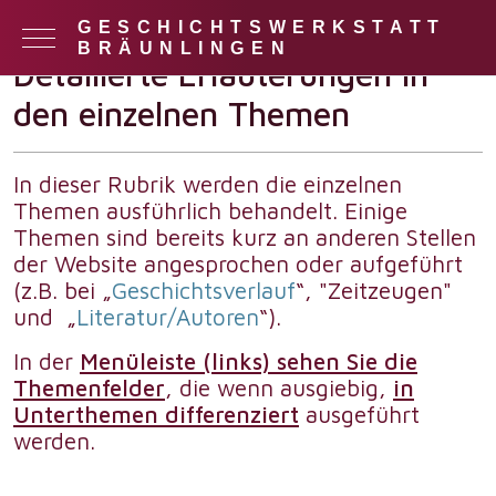
Einzelthemen
GESCHICHTSWERKSTATT
Mobile Menu Toggle
BRÄUNLINGEN
Detailierte Erläuterungen in
den einzelnen Themen
In dieser Rubrik werden die einzelnen
Themen ausführlich behandelt. Einige
Themen sind bereits kurz an anderen Stellen
der Website angesprochen oder aufgeführt
(z.B. bei „
Geschichtsverlauf
“, "Zeitzeugen"
und „
Literatur/Autoren
“).
In der
Menüleiste (links) sehen Sie die
Themenfelder
, die wenn ausgiebig,
in
Unterthemen differenziert
ausgeführt
werden.